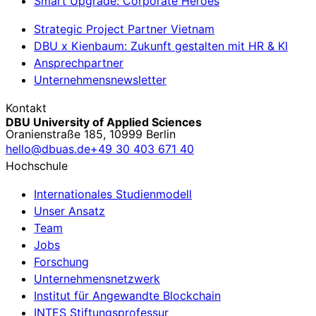
Smart Upgrade: Corporate Heroes
Strategic Project Partner Vietnam
DBU x Kienbaum: Zukunft gestalten mit HR & KI
Ansprechpartner
Unternehmensnewsletter
Kontakt
DBU University of Applied Sciences
Oranienstraße 185, 10999 Berlin
hello@dbuas.de
+49 30 403 671 40
Hochschule
Internationales Studienmodell
Unser Ansatz
Team
Jobs
Forschung
Unternehmensnetzwerk
Institut für Angewandte Blockchain
INTES Stiftungsprofessur