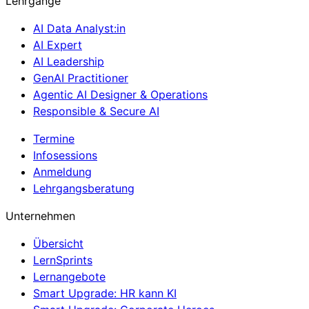
Lehrgänge
AI Data Analyst:in
AI Expert
AI Leadership
GenAI Practitioner
Agentic AI Designer & Operations
Responsible & Secure AI
Termine
Infosessions
Anmeldung
Lehrgangsberatung
Unternehmen
Übersicht
LernSprints
Lernangebote
Smart Upgrade: HR kann KI