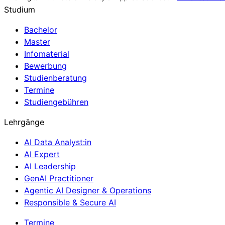
Studium
Bachelor
Master
Infomaterial
Bewerbung
Studienberatung
Termine
Studiengebühren
Lehrgänge
AI Data Analyst:in
AI Expert
AI Leadership
GenAI Practitioner
Agentic AI Designer & Operations
Responsible & Secure AI
Termine