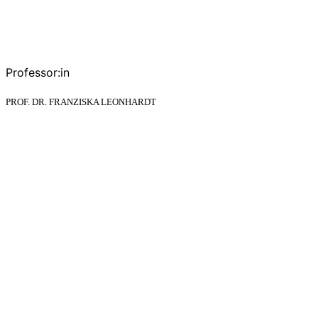
Professor:in
PROF. DR. FRANZISKA LEONHARDT