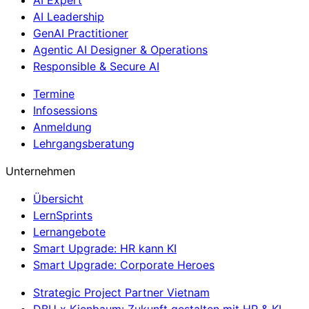
AI Leadership
GenAI Practitioner
Agentic AI Designer & Operations
Responsible & Secure AI
Termine
Infosessions
Anmeldung
Lehrgangsberatung
Unternehmen
Übersicht
LernSprints
Lernangebote
Smart Upgrade: HR kann KI
Smart Upgrade: Corporate Heroes
Strategic Project Partner Vietnam
DBU x Kienbaum: Zukunft gestalten mit HR & KI