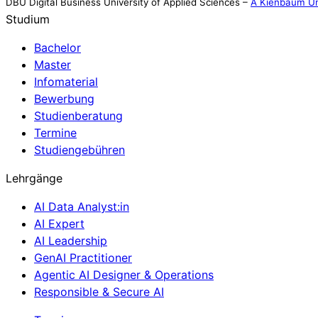
DBU Digital Business University of Applied Sciences –
A Kienbaum Un
Studium
Bachelor
Master
Infomaterial
Bewerbung
Studienberatung
Termine
Studiengebühren
Lehrgänge
AI Data Analyst:in
AI Expert
AI Leadership
GenAI Practitioner
Agentic AI Designer & Operations
Responsible & Secure AI