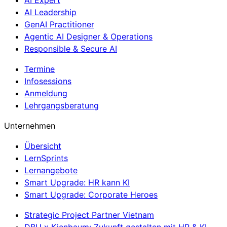
AI Leadership
GenAI Practitioner
Agentic AI Designer & Operations
Responsible & Secure AI
Termine
Infosessions
Anmeldung
Lehrgangsberatung
Unternehmen
Übersicht
LernSprints
Lernangebote
Smart Upgrade: HR kann KI
Smart Upgrade: Corporate Heroes
Strategic Project Partner Vietnam
DBU x Kienbaum: Zukunft gestalten mit HR & KI