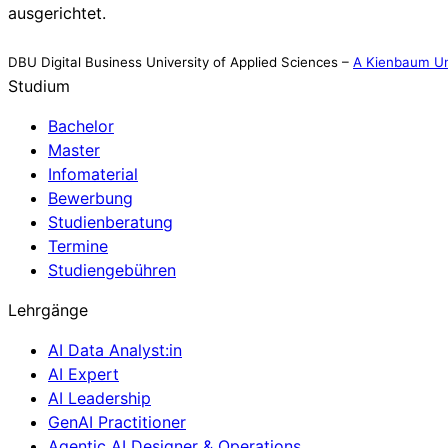
ausgerichtet.
DBU Digital Business University of Applied Sciences –
A Kienbaum Un
Studium
Bachelor
Master
Infomaterial
Bewerbung
Studienberatung
Termine
Studiengebühren
Lehrgänge
AI Data Analyst:in
AI Expert
AI Leadership
GenAI Practitioner
Agentic AI Designer & Operations